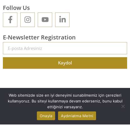
Follow Us
E-Newsletter Registration
Kaydol
Web sitemizde size en iyi deneyimi sunabilmemiz için çerezleri
kullanıyoruz. Bu siteyi kullanmaya devam ederseniz, bunu kabul
ettiğinizi varsayarız.
2025 © Mostar Projects – All Rights Reserved.
Web Design
Onayla
Aydınlatma Metni
Clarification Text