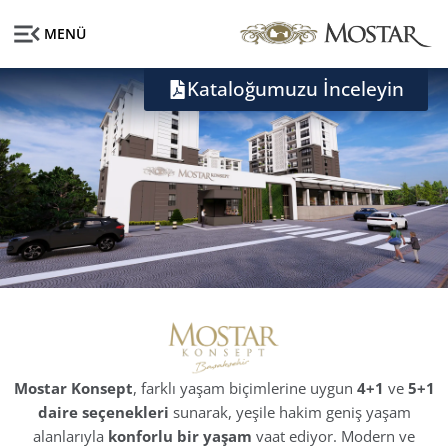
MENÜ
Kataloğumuzu İnceleyin
Mostar Konsept
, farklı yaşam biçimlerine uygun
4+1
ve
5+1
daire seçenekleri
sunarak, yeşile hakim geniş yaşam
alanlarıyla
konforlu bir yaşam
vaat ediyor. Modern ve