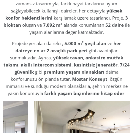
zamansız tasarımıyla, farklı hayat tarzlarına uyum
sağlayabilecek kullanışlı daireler, her detayıyla
yüksek
konfor beklentilerini
karşılamak üzere tasarlandı. Proje,
3
bloktan
oluşan ve
7.092 m²
alanda konumlanan
52 daire
ile
yaşam alanlarına değer katmaktadır.
Projede yer alan daireler,
5.000 m² yeşil alan
ve
her
daireye en az 2 araçlık park yeri
gibi avantajlar
sunmaktadır. Ayrıca,
yüksek tavan
,
ankastre mutfak
takımı
,
akıllı intercom sistemi
,
kesintisiz jeneratör
,
7/24
güvenlik
gibi
premium yaşam olanakları
daima
konforunuzu ön planda tutar.
Mostar Konsept
, özgün
mimarisi ve sunduğu modern olanaklarla, şehrin merkezine
yakın konumuyla
farklı yaşam biçimlerine hitap eder
.