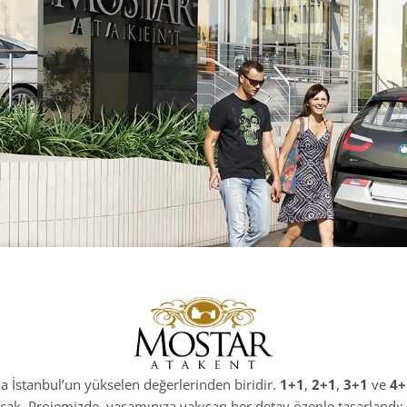
 İstanbul’un yükselen değerlerinden biridir.
1+1
,
2+1
,
3+1
ve
4+
pacak. Projemizde, yaşamınıza yakışan her detay özenle tasarlandı