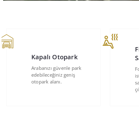
Fitness Merkezi ve
V
Sauna
A
Formunu korumak
o
isteyenler spor ve
a
saunanın keyfini
çıkarabilir.