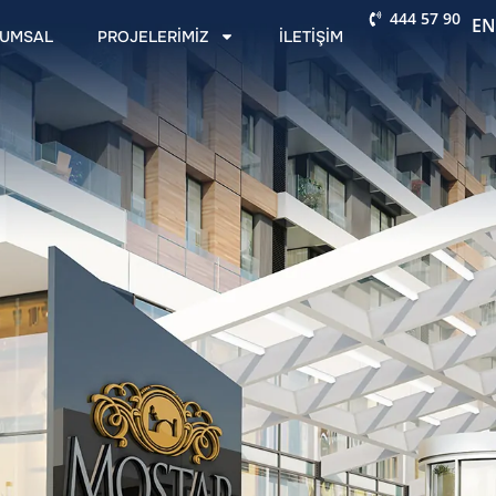
444 57 90
E
UMSAL
PROJELERIMIZ
İLETIŞIM