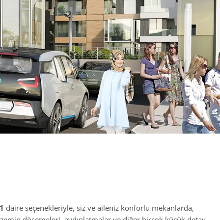
1
daire seçenekleriyle, siz ve aileniz konforlu mekanlarda,
; zemin döşemeleri, aydınlatmalar ve diğer birçok küçük detay,