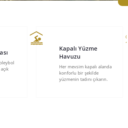
e
Ortak Bahçe
Geniş ve ferah bir yaşam
ı alanda
için tasarlanmış geniş yeşil
de
alanlar.
ıkarın.