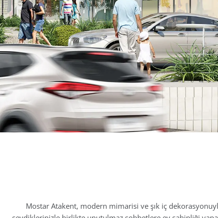
Mostar Atakent, modern mimarisi ve şık iç dekorasyonuyla
sevdiklerinizle birlikte unutulmaz sohbetlere ev sahipliği ya