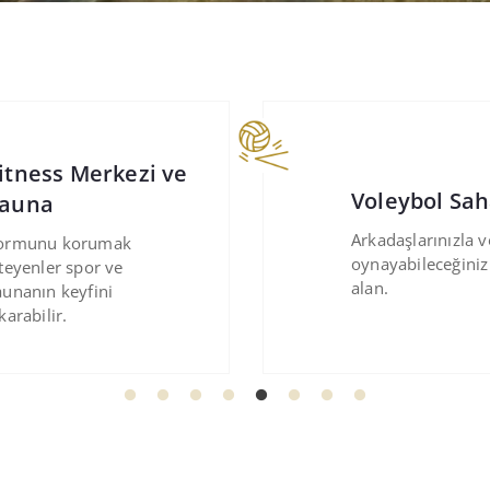
Kapalı Yüzm
oleybol Sahası
Havuzu
rkadaşlarınızla voleybol
Her mevsim kapal
ynayabileceğiniz açık
konforlu bir şekil
lan.
yüzmenin tadını ç